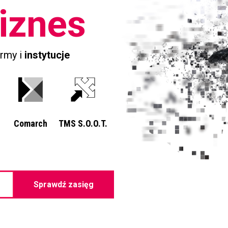
iznes
irmy i
instytucje
Comarch
TMS S.O.O.T.