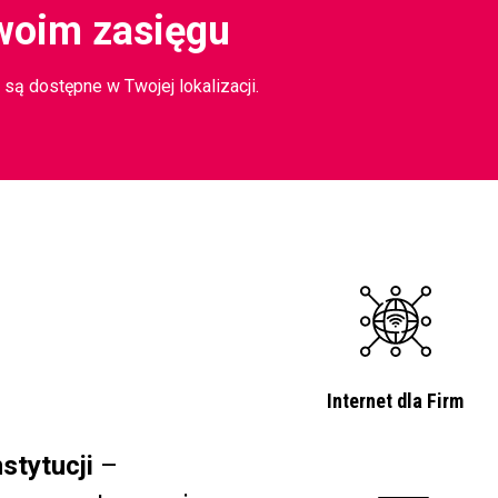
woim zasięgu
są dostępne w Twojej lokalizacji.
Internet dla Firm
stytucji
–