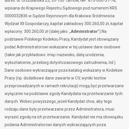
adres: ul. Urszulańska 25, 33-100 Tarnów, NIP: 873-000-51-78,
wpisana do Krajowego Rejestru Sądowego pod numerem KRS
0000032836 w Sądzie Rejonowym dla Krakowa-Śródmieścia
Wydział XII Gospodarczy, kapitał zakładowy 300.260,00 zł, kapitał
wpłacony: 300.260,00 zł (dalej jako: „
Administrator
”).Na
podstawie Polskiego Kodeksu Pracy, Kandydat jest obowiązany
podać Administratorowi wskazane w tej ustawie dane osobowe
(takie jak przykładowo: imię i nazwisko, datę urodzenia,
wykształcenie, przebieg dotychczasowego zatrudnienia, itd.).
Dane osobowe wykraczające poza katalog wskazany w Kodeksie
Pracy (np. dodatkowe dane zawarte w CV, wyniki testów
przeprowadzanych w ramach rekrutacji) mogą być przetwarzane
wyłącznie na podstawie zgody Kandydata na przetwarzanie tych
danych. Wobec powyższego, jeżeli Kandydat chce, aby tego
rodzaju dane były przetwarzane przez Administratora, musi
wyrazić zgodę na ich przetwarzanie. Kandydat nie ma obowiązku
podania Administratorowi danych wykraczających poza