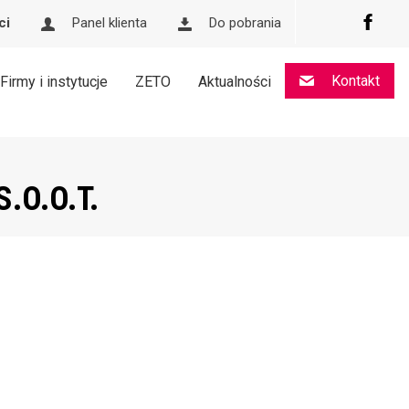
ci
Panel klienta
Do pobrania
Kontakt
Firmy i instytucje
ZETO
Aktualności
.O.O.T.