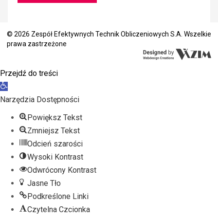
© 2026 Zespół Efektywnych Technik Obliczeniowych S.A. Wszelkie
prawa zastrzeżone
Przejdź do treści
Otwórz
pasek
Narzędzia Dostępności
narzędzi
Powiększ Tekst
Zmniejsz Tekst
Odcień szarości
Wysoki Kontrast
Odwrócony Kontrast
Jasne Tło
Podkreślone Linki
Czytelna Czcionka