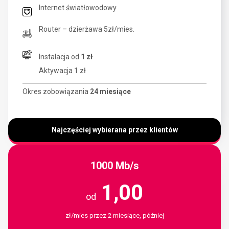
Internet światłowodowy
Router – dzierżawa 5zł/mies.
Instalacja od
1 zł
Aktywacja 1 zł
Okres zobowiązania
24 miesiące
Najczęściej wybierana przez klientów
1000 Mb/s
1,00
od
zł/mies przez 2 miesiące, później