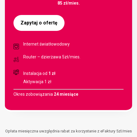
85 zł/
mies.
Zapytaj o ofertę
Internet światłowodowy
Router – dzierżawa 5zł/mies.
Instalacja od
1 zł
Aktywacja 1 zł
Okres zobowiązania
24 miesiące
Opłata miesięczna uwzględnia rabat za korzystanie z eFaktury 5zł/mies