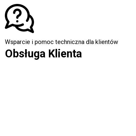
Wsparcie i pomoc techniczna dla klientów
Obsługa Klienta
Obsługa techniczna i zgłoszenia realizowane są również
drogą mailową.
Biuro Obsługi Klienta
ibok@zetosa.pl
Wsparcie techniczne
net@zetosa.pl
Wsparcie techniczne
Pomoc i zgłoszenia